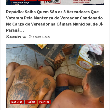
Prefeitura de Ji-Paraná fortalece
proteção social com ações dos CRAS
Repúdio: Saiba Quem São os 8 Vereadores Que
voltadas a crianças, adolescentes,
5
Votaram Pela Mantença de Vereador Condenado
idosos e famílias
No Cargo de Vereador na Câmara Municipal de Jí-
julho 25, 2026
Paraná…
Josué Paiva
agosto 5, 2026
Notícias
Polícia
Política