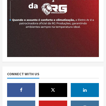
SUSPEITOS DE TRÁFICO DE DROGAS
agosto 5, 2026
2
Semed promove ‘Semana da Educação’
nos dias 5 e 6 de agosto
agosto 1, 2026
3
Prefeitura de Ji-Paraná amplia acesso
à cirurgia de reversão de ostomia com
o Projeto Reconecta Jipa
4
julho 27, 2026
Prefeitura de Ji-Paraná fortalece
CONNECT WITH US
proteção social com ações dos CRAS
voltadas a crianças, adolescentes,
5
idosos e famílias
julho 25, 2026
Repúdio: Saiba Quem São os 8
Vereadores Que Votaram Pela