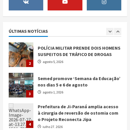
Mantença de Vereador Condenado No
1
Cargo de Vereador na Câmara
Municipal de Jí-Paraná…
POLÍCIA MILITAR PRENDE DOIS HOMENS
agosto 5, 2026
SUSPEITOS DE TRÁFICO DE DROGAS
ÚLTIMAS NOTÍCIAS
agosto 5, 2026
2
Semed promove ‘Semana da Educação’
nos dias 5 e 6 de agosto
agosto 1, 2026
3
Prefeitura de Ji-Paraná amplia acesso
à cirurgia de reversão de ostomia com
o Projeto Reconecta Jipa
4
julho 27, 2026
Prefeitura de Ji-Paraná fortalece
proteção social com ações dos CRAS
voltadas a crianças, adolescentes,
5
idosos e famílias