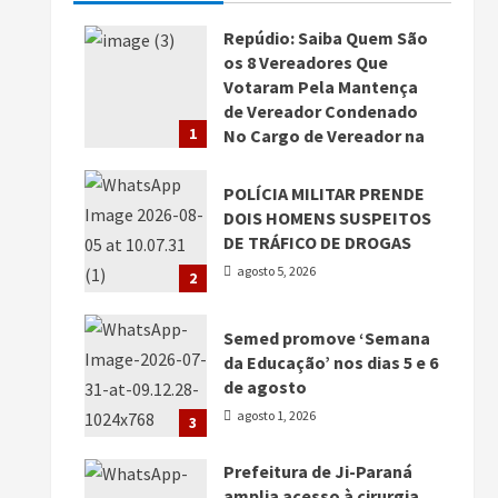
Repúdio: Saiba Quem São
os 8 Vereadores Que
Votaram Pela Mantença
de Vereador Condenado
1
No Cargo de Vereador na
Câmara Municipal de Jí-
Paraná…
POLÍCIA MILITAR PRENDE
agosto 5, 2026
DOIS HOMENS SUSPEITOS
DE TRÁFICO DE DROGAS
agosto 5, 2026
2
Semed promove ‘Semana
da Educação’ nos dias 5 e 6
de agosto
agosto 1, 2026
3
Prefeitura de Ji-Paraná
amplia acesso à cirurgia