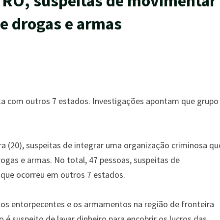
m RO, suspeitas de movimentar
de drogas e armas
ta com outros 7 estados. Investigações apontam que grupo
a (20), suspeitas de integrar uma organização criminosa qu
gas e armas. No total, 47 pessoas, suspeitas de
que ocorreu em outros 7 estados.
m os entorpecentes e os armamentos na região de fronteira
o é suspeito de lavar dinheiro para encobrir os lucros das