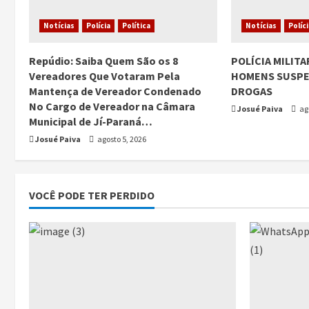
Notícias
Polícia
Política
Notícias
Políc
Repúdio: Saiba Quem São os 8
POLÍCIA MILIT
Vereadores Que Votaram Pela
HOMENS SUSPEI
Mantença de Vereador Condenado
DROGAS
No Cargo de Vereador na Câmara
Josué Paiva
ago
Municipal de Jí-Paraná…
Josué Paiva
agosto 5, 2026
VOCÊ PODE TER PERDIDO