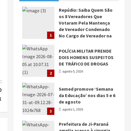
Repúdio: Saiba Quem São
os 8 Vereadores Que
Votaram Pela Mantença
de Vereador Condenado
1
No Cargo de Vereador na
Câmara Municipal de Jí-
Paraná…
POLÍCIA MILITAR PRENDE
agosto 5, 2026
DOIS HOMENS SUSPEITOS
DE TRÁFICO DE DROGAS
agosto 5, 2026
2
:
Semed promove ‘Semana
0
da Educação’ nos dias 5 e 6
1
de agosto
agosto 1, 2026
3
Prefeitura de Ji-Paraná
amplia acesso à cirurgia