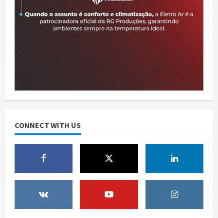
POLÍCIA MILITAR PRENDE DOIS HOMENS
SUSPEITOS DE TRÁFICO DE DROGAS
agosto 5, 2026
2
Semed promove ‘Semana da Educação’
nos dias 5 e 6 de agosto
agosto 1, 2026
3
Prefeitura de Ji-Paraná amplia acesso
CONNECT WITH US
à cirurgia de reversão de ostomia com
o Projeto Reconecta Jipa
4
julho 27, 2026
Prefeitura de Ji-Paraná fortalece
proteção social com ações dos CRAS
voltadas a crianças, adolescentes,
5
idosos e famílias
julho 25, 2026
Repúdio: Saiba Quem São os 8