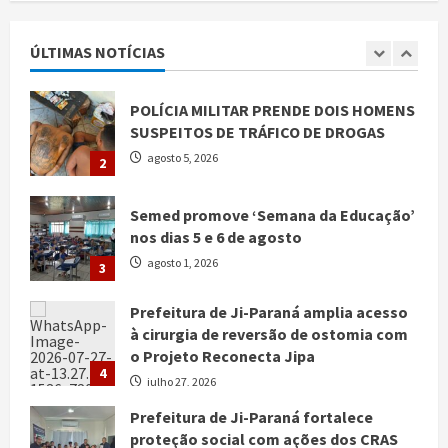
Vereadores Que Votaram Pela
Mantença de Vereador Condenado No
ÚLTIMAS NOTÍCIAS
1
Cargo de Vereador na Câmara
Municipal de Jí-Paraná…
POLÍCIA MILITAR PRENDE DOIS HOMENS
agosto 5, 2026
SUSPEITOS DE TRÁFICO DE DROGAS
agosto 5, 2026
2
Semed promove ‘Semana da Educação’
nos dias 5 e 6 de agosto
agosto 1, 2026
3
Prefeitura de Ji-Paraná amplia acesso
à cirurgia de reversão de ostomia com
o Projeto Reconecta Jipa
4
julho 27, 2026
Prefeitura de Ji-Paraná fortalece
proteção social com ações dos CRAS