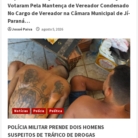
4
julho 27, 2026
Votaram Pela Mantença de Vereador Condenado
No Cargo de Vereador na Câmara Municipal de Jí-
Prefeitura de Ji-Paraná fortalece
Paraná…
proteção social com ações dos CRAS
voltadas a crianças, adolescentes,
Josué Paiva
agosto 5, 2026
5
idosos e famílias
julho 25, 2026
Notícias
Polícia
Política
POLÍCIA MILITAR PRENDE DOIS HOMENS
SUSPEITOS DE TRÁFICO DE DROGAS