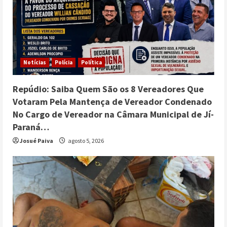
Prefeitura de Ji-Paraná amplia acesso
à cirurgia de reversão de ostomia com
o Projeto Reconecta Jipa
4
julho 27, 2026
Prefeitura de Ji-Paraná fortalece
Notícias
Polícia
Política
proteção social com ações dos CRAS
voltadas a crianças, adolescentes,
Repúdio: Saiba Quem São os 8 Vereadores Que
5
idosos e famílias
Votaram Pela Mantença de Vereador Condenado
julho 25, 2026
No Cargo de Vereador na Câmara Municipal de Jí-
Paraná…
Josué Paiva
agosto 5, 2026