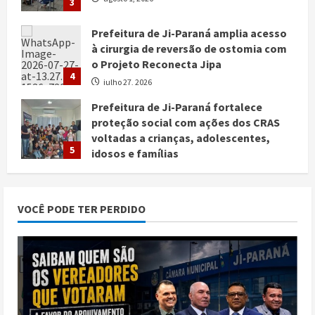
4
julho 27, 2026
Prefeitura de Ji-Paraná fortalece
proteção social com ações dos CRAS
voltadas a crianças, adolescentes,
5
idosos e famílias
julho 25, 2026
Repúdio: Saiba Quem São os 8
Vereadores Que Votaram Pela
Mantença de Vereador Condenado No
1
Cargo de Vereador na Câmara
Municipal de Jí-Paraná…
POLÍCIA MILITAR PRENDE DOIS HOMENS
agosto 5, 2026
SUSPEITOS DE TRÁFICO DE DROGAS
VOCÊ PODE TER PERDIDO
agosto 5, 2026
2
Semed promove ‘Semana da Educação’
nos dias 5 e 6 de agosto
agosto 1, 2026
3