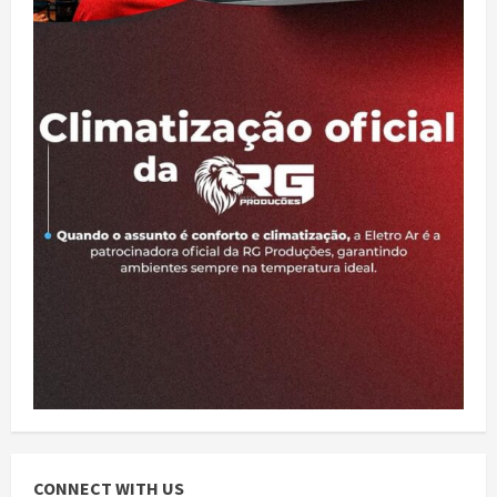
POLÍCIA MILITAR PRENDE DOIS HOMENS
SUSPEITOS DE TRÁFICO DE DROGAS
agosto 5, 2026
2
Semed promove ‘Semana da Educação’
nos dias 5 e 6 de agosto
agosto 1, 2026
3
Prefeitura de Ji-Paraná amplia acesso
à cirurgia de reversão de ostomia com
o Projeto Reconecta Jipa
4
julho 27, 2026
Prefeitura de Ji-Paraná fortalece
CONNECT WITH US
proteção social com ações dos CRAS